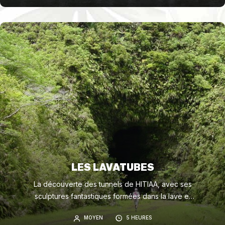
LES LAVATUBES
La découverte des tunnels de HITIAA, avec ses
sculptures fantastiques formées dans la lave et
ses cascades souterraines, nombreuses
MOYEN
5 HEURES
baignades et sauts (facultatif), paysages variés.