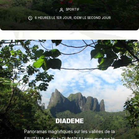
Cueillette et dégustation des oranges des hauts
SPORTIF
plateaux (en saison). Nuit au « Fare anani », le
refuge des cueilleurs d’oranges, ou bien sous
6 HEURES LE 1ER JOUR, IDEM LE SECOND JOUR
bâches et tentes en pleine nature.
DIADEME
Panoramas magnifiques sur les vallées de la
FAUTAUA et de la PUNARUU ainsi que sur le