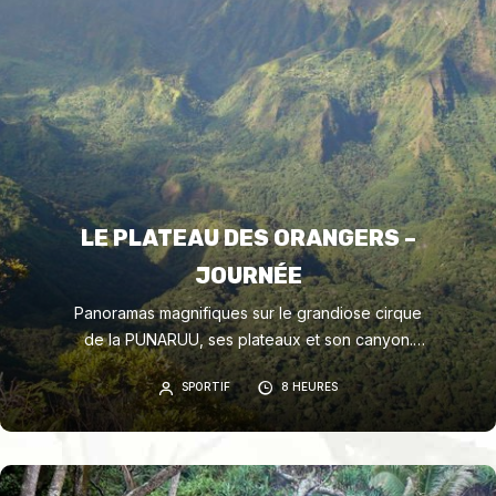
LE PLATEAU DES ORANGERS –
JOURNÉE
Panoramas magnifiques sur le grandiose cirque
de la PUNARUU, ses plateaux et son canyon.
Cueillette et dégustation des oranges des hauts
SPORTIF
8 HEURES
plateaux (en saison)