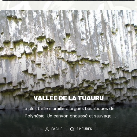
VALLÉE DE LA TUAURU
La plus belle muraille d’orgues basaltiques de
Polynésie. Un canyon encaissé et sauvage.
Nombreuses vasques pour la baignade.
FACILE
4 HEURES