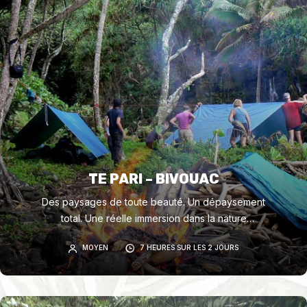
TE PARI – BIVOUAC
Des paysages de toute beauté. Un dépaysement
total. Une réelle immersion dans la nature
polynésienne, entre océan et montagnes. Un
MOYEN
7 HEURES SUR LES 2 JOURS
portage léger (vos affaires à la journée).