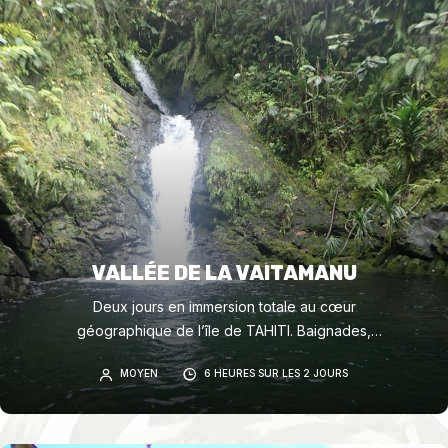
VALLÉE DE LA VAITAMANU
Deux jours en immersion totale au cœur
géographique de l’île de TAHITI. Baignades,
cascades, découverte de canyons sauvages.
MOYEN
6 HEURES SUR LES 2 JOURS
Randonnée avec sacs légers.