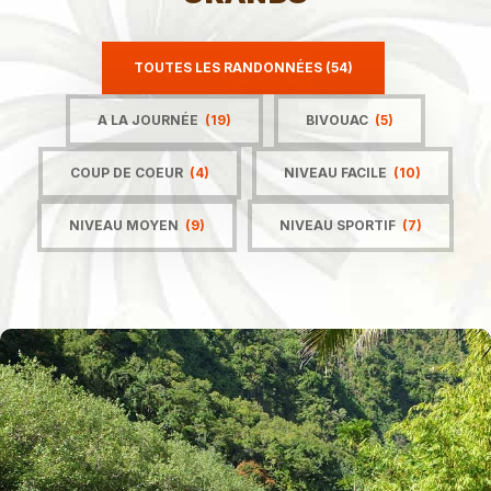
TOUTES LES RANDONNÉES
(54)
A LA JOURNÉE
(19)
BIVOUAC
(5)
COUP DE COEUR
(4)
NIVEAU FACILE
(10)
NIVEAU MOYEN
(9)
NIVEAU SPORTIF
(7)