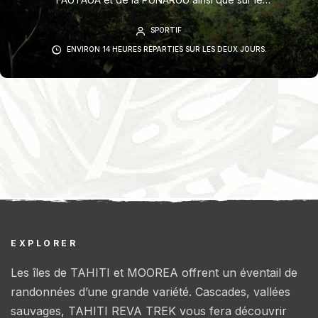
diadème. Visite intégrale de la vallée de la
SPORTIF
FAUTAUA jusqu’à ses sources Terrains très
ENVIRON 14 HEURES RÉPARTIES SUR LES DEUX JOURS.
variés.
EXPLORER
Les îles de TAHITI et MOOREA offrent un éventail de
randonnées d’une grande variété. Cascades, vallées
sauvages, TAHITI REVA TREK vous fera découvrir